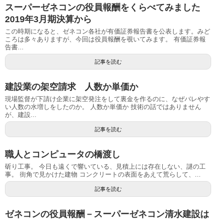
スーパーゼネコンの役員報酬をくらべてみました
2019年3月期決算から
この時期になると、ゼネコン各社が有価証券報告書を公表します。みど
ころは多々ありますが、今回は役員報酬を覗いてみます。 有価証券報
告書...
記事を読む
建設業の架空請求 人数か単価か
現場監督が下請け企業に架空発注をして裏金を作るのに、なぜバレやす
い人数の水増しをしたのか。 人数か単価か 技術の話ではありません
が、建設...
記事を読む
職人とコンピュータの橋渡し
斫り工事。 今日も遠くで響いている、見積上には存在しない、謎の工
事。 街角で見かけた建物 コンクリートの表面をあえて荒らして、...
記事を読む
ゼネコンの役員報酬－スーパーゼネコン清水建設は