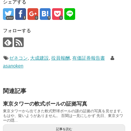
シェアする
error
0
0
フォローする
ゼネコン
,
大成建設
,
役員報酬
,
有価証券報告書
asanoken
関連記事
東京タワーの軟式ボールの証拠写真
東京タワーから出てきた軟式野球ボールの謎の証拠の写真を見せます。
もはや、疑いようがありません。 百聞は一見にしかず 先日、東京タワ
ーの隠...
記事を読む