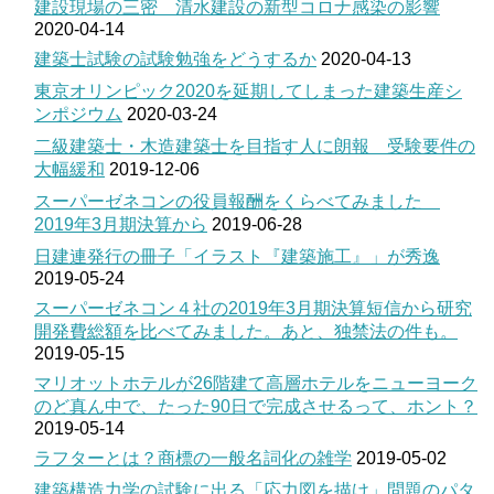
建設現場の三密 清水建設の新型コロナ感染の影響
2020-04-14
建築士試験の試験勉強をどうするか
2020-04-13
東京オリンピック2020を延期してしまった建築生産シ
ンポジウム
2020-03-24
二級建築士・木造建築士を目指す人に朗報 受験要件の
大幅緩和
2019-12-06
スーパーゼネコンの役員報酬をくらべてみました
2019年3月期決算から
2019-06-28
日建連発行の冊子「イラスト『建築施工』」が秀逸
2019-05-24
スーパーゼネコン４社の2019年3月期決算短信から研究
開発費総額を比べてみました。あと、独禁法の件も。
2019-05-15
マリオットホテルが26階建て高層ホテルをニューヨーク
のど真ん中で、たった90日で完成させるって、ホント？
2019-05-14
ラフターとは？商標の一般名詞化の雑学
2019-05-02
建築構造力学の試験に出る「応力図を描け」問題のパタ