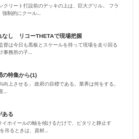
ンクリート打設前のデッキの上は、巨大グリル。 フラ
制的にクール...
なし リコーTHETAで現場把握
人監督は今日も黒板とスケールを持って現場を走り回る
事務所の子...
の特集から(1)
0%向上させる」 政府の目標である。業界は何をする。
..
がある
ライホイールの軸を傾けるだけで、ピタリと静止す
を吊るときは、資材...