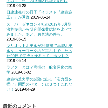
てみました 2019年3月期決算から
2019-06-28
日建連発行の冊子「イラスト『建築施
工』」が秀逸
2019-05-24
スーパーゼネコン４社の2019年3月期
決算短信から研究開発費総額を比べて
みました。あと、独禁法の件も。
2019-05-15
マリオットホテルが26階建て高層ホテ
ルをニューヨークのど真ん中で、たっ
た90日で完成させるって、ホント？
2019-05-14
ラフターとは？商標の一般名詞化の雑
学
2019-05-02
建築構造力学の試験に出る「応力図を
描け」問題のパターンは３つ！これだ
け！
2019-04-29
最近のコメント