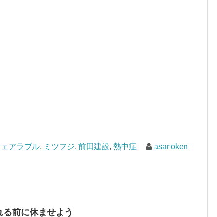
ウェアラブル
,
ミツフジ
,
前田建設
,
熱中症
asanoken
れる前に休ませよう