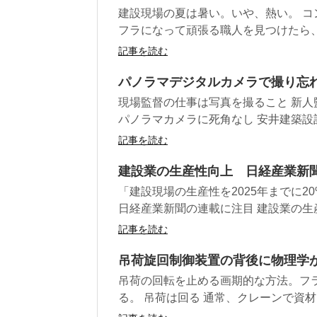
建設現場の夏は暑い。いや、熱い。 コ
フラになって頑張る職人を見つけたら、強
記事を読む
パノラマデジタルカメラで撮り忘れ
現場監督の仕事は写真を撮ること 新
パノラマカメラに死角なし 安井建築設計
記事を読む
建設業の生産性向上 日経産業新聞
「建設現場の生産性を2025年までに2
日経産業新聞の連載に注目 建設業の生産.
記事を読む
吊荷旋回制御装置の背後に物理学
吊荷の回転を止める画期的な方法。フ
る。 吊荷は回る 通常、クレーンで資材