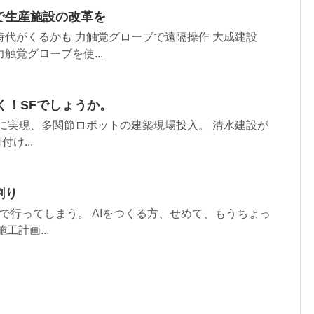
で生産施設の改革を
代がくるかも 力触覚グローブで遠隔操作 大成建設
覚グローブを使...
く！SFでしょうか。
に実現、多関節ロボットの建築現場投入。 清水建設が
け...
割り
分で行ってしまう。 AIをつくる方、せめて、もうちょっ
工計画...