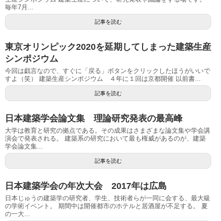
毎年7月...
記事を読む
東京オリンピック2020を延期してしまった建築生産
シンポジウム
今回は戯言なので、すぐに「戻る」ボタンをクリックしたほうがいいで
すよ（笑） 建築生産シンポジウム ４年に１回は京都開催 以前書...
記事を読む
日本建築学会論文集 理論研究発表の最高峰
大学は教育と研究の拠点である。その成果はさまざまな論文集や学会講
演会で発表される。 建築系の研究において最も権威があるのが、建築
学会論文集...
記事を読む
日本建築学会の年次大会 2017年は広島
日本じゅうの建築学の研究者、学生、技術者らが一同に会する、最大級
の学術イベント。 期間中は開催都市のホテルと居酒屋が不足する。 夏
の一大...