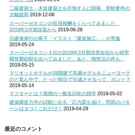
二級建築士・木造建築士を目指す人に朗報 受験要件の
大幅緩和
2019-12-06
スーパーゼネコンの役員報酬をくらべてみました
2019年3月期決算から
2019-06-28
日建連発行の冊子「イラスト『建築施工』」が秀逸
2019-05-24
スーパーゼネコン４社の2019年3月期決算短信から研究
開発費総額を比べてみました。あと、独禁法の件も。
2019-05-15
マリオットホテルが26階建て高層ホテルをニューヨーク
のど真ん中で、たった90日で完成させるって、ホント？
2019-05-14
ラフターとは？商標の一般名詞化の雑学
2019-05-02
建築構造力学の試験に出る「応力図を描け」問題のパタ
ーンは３つ！これだけ！
2019-04-29
最近のコメント