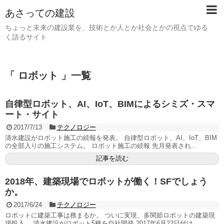
あさっての建設
ちょっと未来の建設業を、技術とか人とか社会とかの視点でゆる
く語るサイト
「 ロボット 」一覧
自律型ロボット、AI、IoT、BIMによるシミズ・スマ
ート・サイト
2017/7/13
テクノロジー
清水建設がロボット施工の続報を発表。 自律型ロボット、AI、IoT、BIM
の全部入りの施工システム。 ロボット施工の続報 先月発表され...
記事を読む
2018年、建築現場でロボットが働く！SFでしょう
か。
2017/6/24
テクノロジー
ロボットに建築工事は務まるか。 ついに実現、多関節ロボットの建築現
場投入。 清水建設がロボット5種を自社開発 2017年6月22日付け...