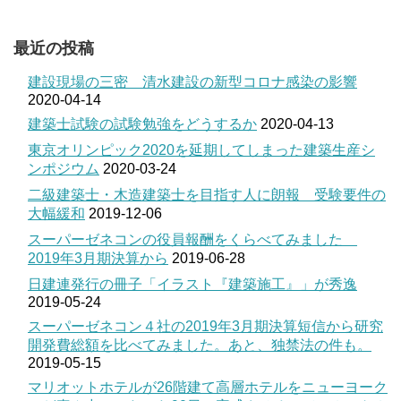
最近の投稿
建設現場の三密 清水建設の新型コロナ感染の影響
2020-04-14
建築士試験の試験勉強をどうするか
2020-04-13
東京オリンピック2020を延期してしまった建築生産シ
ンポジウム
2020-03-24
二級建築士・木造建築士を目指す人に朗報 受験要件の
大幅緩和
2019-12-06
スーパーゼネコンの役員報酬をくらべてみました
2019年3月期決算から
2019-06-28
日建連発行の冊子「イラスト『建築施工』」が秀逸
2019-05-24
スーパーゼネコン４社の2019年3月期決算短信から研究
開発費総額を比べてみました。あと、独禁法の件も。
2019-05-15
マリオットホテルが26階建て高層ホテルをニューヨーク