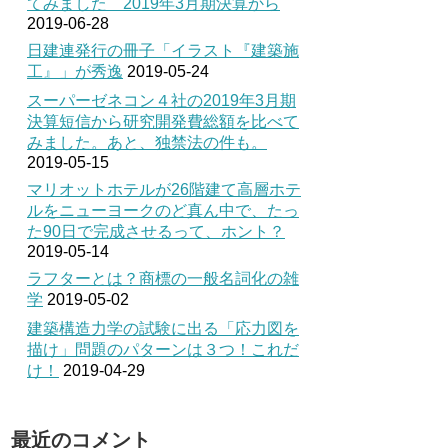
てみました 2019年3月期決算から
2019-06-28
日建連発行の冊子「イラスト『建築施
工』」が秀逸
2019-05-24
スーパーゼネコン４社の2019年3月期
決算短信から研究開発費総額を比べて
みました。あと、独禁法の件も。
2019-05-15
マリオットホテルが26階建て高層ホテ
ルをニューヨークのど真ん中で、たっ
た90日で完成させるって、ホント？
2019-05-14
ラフターとは？商標の一般名詞化の雑
学
2019-05-02
建築構造力学の試験に出る「応力図を
描け」問題のパターンは３つ！これだ
け！
2019-04-29
最近のコメント