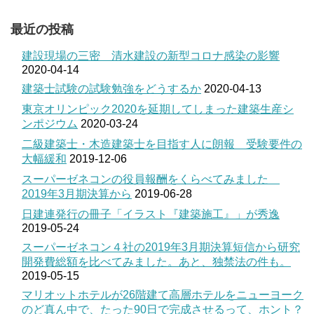
最近の投稿
建設現場の三密 清水建設の新型コロナ感染の影響
2020-04-14
建築士試験の試験勉強をどうするか
2020-04-13
東京オリンピック2020を延期してしまった建築生産シ
ンポジウム
2020-03-24
二級建築士・木造建築士を目指す人に朗報 受験要件の
大幅緩和
2019-12-06
スーパーゼネコンの役員報酬をくらべてみました
2019年3月期決算から
2019-06-28
日建連発行の冊子「イラスト『建築施工』」が秀逸
2019-05-24
スーパーゼネコン４社の2019年3月期決算短信から研究
開発費総額を比べてみました。あと、独禁法の件も。
2019-05-15
マリオットホテルが26階建て高層ホテルをニューヨーク
のど真ん中で、たった90日で完成させるって、ホント？