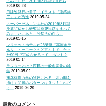
てみました 2019年3月期決算から
2019-06-28
日建連発行の冊子「イラスト『建築施
工』」が秀逸
2019-05-24
スーパーゼネコン４社の2019年3月期
決算短信から研究開発費総額を比べて
みました。あと、独禁法の件も。
2019-05-15
マリオットホテルが26階建て高層ホテ
ルをニューヨークのど真ん中で、たっ
た90日で完成させるって、ホント？
2019-05-14
ラフターとは？商標の一般名詞化の雑
学
2019-05-02
建築構造力学の試験に出る「応力図を
描け」問題のパターンは３つ！これだ
け！
2019-04-29
最近のコメント