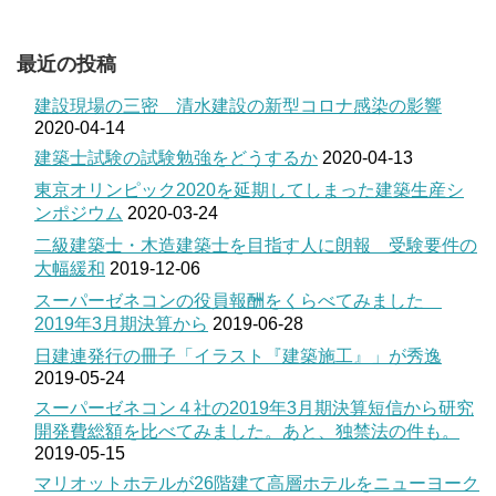
最近の投稿
建設現場の三密 清水建設の新型コロナ感染の影響
2020-04-14
建築士試験の試験勉強をどうするか
2020-04-13
東京オリンピック2020を延期してしまった建築生産シ
ンポジウム
2020-03-24
二級建築士・木造建築士を目指す人に朗報 受験要件の
大幅緩和
2019-12-06
スーパーゼネコンの役員報酬をくらべてみました
2019年3月期決算から
2019-06-28
日建連発行の冊子「イラスト『建築施工』」が秀逸
2019-05-24
スーパーゼネコン４社の2019年3月期決算短信から研究
開発費総額を比べてみました。あと、独禁法の件も。
2019-05-15
マリオットホテルが26階建て高層ホテルをニューヨーク