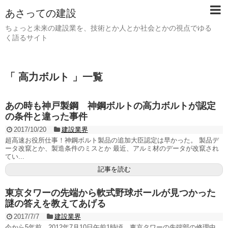
あさっての建設
ちょっと未来の建設業を、技術とか人とか社会とかの視点でゆる
く語るサイト
「 高力ボルト 」一覧
あの時も神戸製鋼 神鋼ボルトの高力ボルトが認定
の条件と違った事件
2017/10/20
建設業界
超高速お役所仕事！神鋼ボルト製品の追加大臣認定は早かった。 製品デ
ータ改竄とか、製造条件のミスとか 最近、アルミ材のデータが改竄され
てい...
記事を読む
東京タワーの先端から軟式野球ボールが見つかった
謎の答えを教えてあげる
2017/7/7
建設業界
今から5年前、2012年7月10日午前1時頃、東京タワーの先端部の修理中