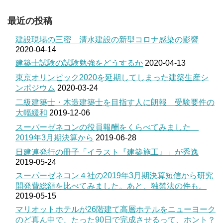
最近の投稿
建設現場の三密 清水建設の新型コロナ感染の影響
2020-04-14
建築士試験の試験勉強をどうするか
2020-04-13
東京オリンピック2020を延期してしまった建築生産シ
ンポジウム
2020-03-24
二級建築士・木造建築士を目指す人に朗報 受験要件の
大幅緩和
2019-12-06
スーパーゼネコンの役員報酬をくらべてみました
2019年3月期決算から
2019-06-28
日建連発行の冊子「イラスト『建築施工』」が秀逸
2019-05-24
スーパーゼネコン４社の2019年3月期決算短信から研究
開発費総額を比べてみました。あと、独禁法の件も。
2019-05-15
マリオットホテルが26階建て高層ホテルをニューヨーク
のど真ん中で、たった90日で完成させるって、ホント？