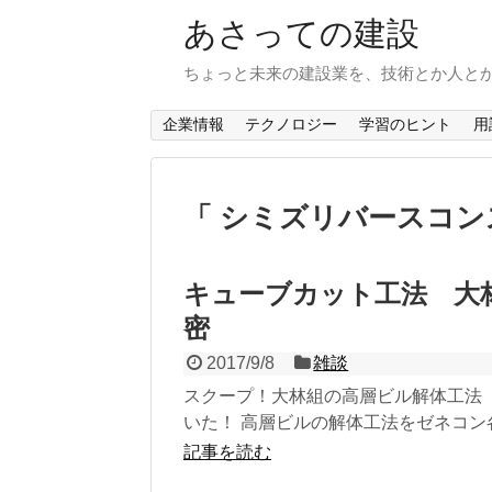
あさっての建設
ちょっと未来の建設業を、技術とか人と
企業情報
テクノロジー
学習のヒント
用
「 シミズリバースコン
キューブカット工法 大
密
2017/9/8
雑談
スクープ！大林組の高層ビル解体工法
いた！ 高層ビルの解体工法をゼネコン各社
記事を読む