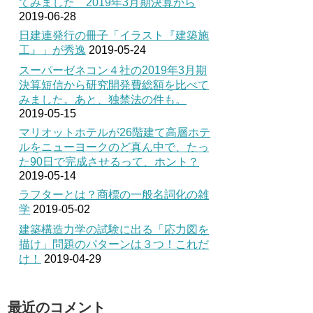
てみました 2019年3月期決算から
2019-06-28
日建連発行の冊子「イラスト『建築施
工』」が秀逸
2019-05-24
スーパーゼネコン４社の2019年3月期
決算短信から研究開発費総額を比べて
みました。あと、独禁法の件も。
2019-05-15
マリオットホテルが26階建て高層ホテ
ルをニューヨークのど真ん中で、たっ
た90日で完成させるって、ホント？
2019-05-14
ラフターとは？商標の一般名詞化の雑
学
2019-05-02
建築構造力学の試験に出る「応力図を
描け」問題のパターンは３つ！これだ
け！
2019-04-29
最近のコメント