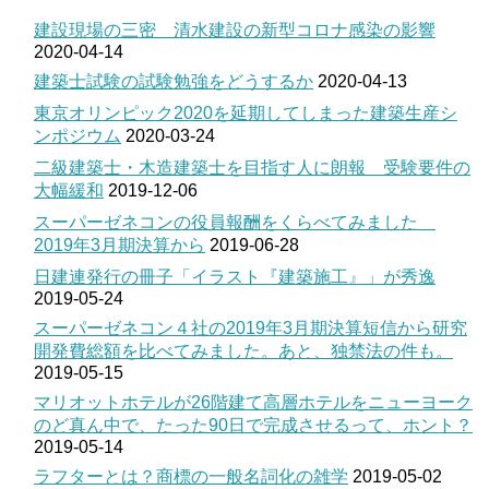
建設現場の三密 清水建設の新型コロナ感染の影響
2020-04-14
建築士試験の試験勉強をどうするか
2020-04-13
東京オリンピック2020を延期してしまった建築生産シ
ンポジウム
2020-03-24
二級建築士・木造建築士を目指す人に朗報 受験要件の
大幅緩和
2019-12-06
スーパーゼネコンの役員報酬をくらべてみました
2019年3月期決算から
2019-06-28
日建連発行の冊子「イラスト『建築施工』」が秀逸
2019-05-24
スーパーゼネコン４社の2019年3月期決算短信から研究
開発費総額を比べてみました。あと、独禁法の件も。
2019-05-15
マリオットホテルが26階建て高層ホテルをニューヨーク
のど真ん中で、たった90日で完成させるって、ホント？
2019-05-14
ラフターとは？商標の一般名詞化の雑学
2019-05-02