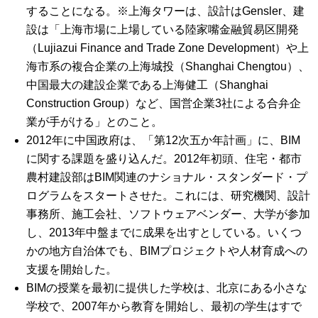
することになる。※上海タワーは、設計はGensler、建
設は「上海市場に上場している陸家嘴金融貿易区開発
（Lujiazui Finance and Trade Zone Development）や上
海市系の複合企業の上海城投（Shanghai Chengtou）、
中国最大の建設企業である上海健工（Shanghai
Construction Group）など、国営企業3社による合弁企
業が手がける」とのこと。
2012年に中国政府は、「第12次五か年計画」に、BIM
に関する課題を盛り込んだ。2012年初頭、住宅・都市
農村建設部はBIM関連のナショナル・スタンダード・プ
ログラムをスタートさせた。これには、研究機関、設計
事務所、施工会社、ソフトウェアベンダー、大学が参加
し、2013年中盤までに成果を出すとしている。いくつ
かの地方自治体でも、BIMプロジェクトや人材育成への
支援を開始した。
BIMの授業を最初に提供した学校は、北京にある小さな
学校で、2007年から教育を開始し、最初の学生はすで